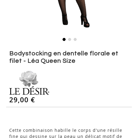
Skip
to
Bodystocking en dentelle florale et
the
filet - Léa Queen Size
beginning
of
the
images
gallery
29,00 €
Cette combinaison habille le corps d'une résille
fine qui dessine sur la peau un délicat motif de