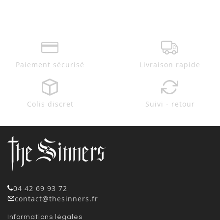
Paiement sécurisé
Livraison rapide
Colis discret
Suivi - retour
04 42 69 93 72
contact@thesinners.fr
Informations légales