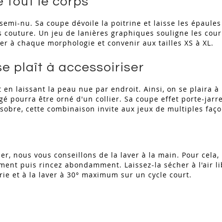
 tout le corps
semi-nu. Sa coupe dévoile la poitrine et laisse les épaules
 couture. Un jeu de lanières graphiques souligne les cour
ter à chaque morphologie et convenir aux tailles XS à XL.
e plaît à accessoiriser
n laissant la peau nue par endroit. Ainsi, on se plaira à 
é pourra être orné d'un collier. Sa coupe effet porte-jarret
t sobre, cette combinaison invite aux jeux de multiples faç
r, nous vous conseillons de la laver à la main. Pour cela,
ment puis rincez abondamment. Laissez-la sécher à l'air li
erie et à la laver à 30° maximum sur un cycle court.