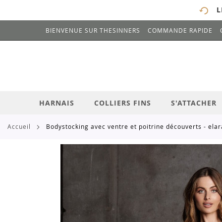
L
BIENVENUE SUR THESINNERS
COMMANDE RAPIDE
# ENTREZ AU MOINS 3 CARACTÈRES POUR 
ALLEZ
AU
CONTENU
HARNAIS
COLLIERS FINS
S'ATTACHER
accueil
bodystocking avec ventre et poitrine découverts - elar
Skip
to
the
end
of
the
images
gallery