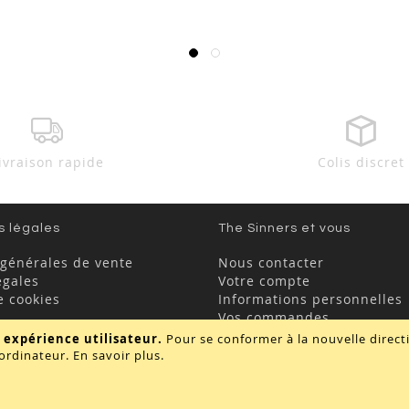
ivraison rapide
Colis discret
s légales
The Sinners et vous
 générales de vente
Nous contacter
égales
Votre compte
e cookies
Informations personnelles
Vos commandes
FAQ
 expérience utilisateur.
Pour se conformer à la nouvelle direc
ordinateur.
En savoir plus
.
Copyright © 2020 - TBD Paris. Tout droit réservés.