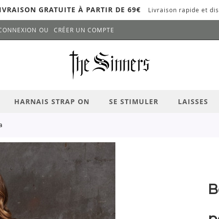
IVRAISON GRATUITE À PARTIR DE 69€
Livraison rapide et dis
CONNEXION
CRÉER UN COMPTE
LANCER LA RECHERCHE
# APPUYEZ SUR LA TOUCHE "ENTRER" PO
HARNAIS STRAP ON
SE STIMULER
LAISSES
a
B
p