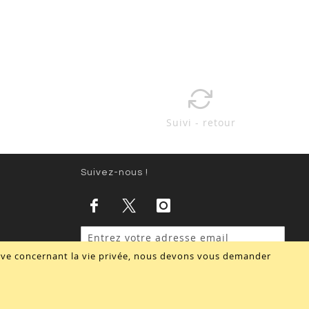
Suivi - retour
Suivez-nous !
tive concernant la vie privée, nous devons vous demander
Valider