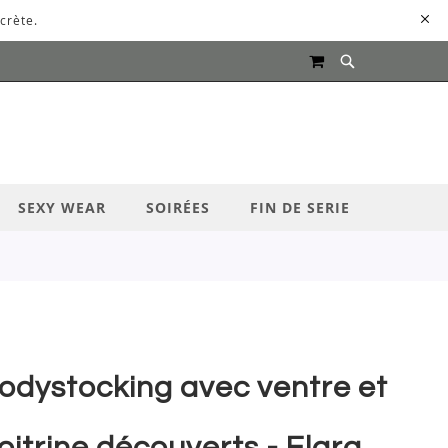
crète.
MON PANIER
UR LANCER LA RECHERCHE
SEXY WEAR
SOIRÉES
FIN DE SERIE
odystocking avec ventre et
oitrine découverts - Elara