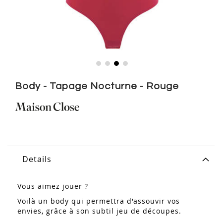
Skip
to
Body - Tapage Nocturne - Rouge
the
beginning
of
the
images
gallery
Details
Vous aimez jouer ?
Voilà un body qui permettra d'assouvir vos
envies, grâce à son subtil jeu de découpes.