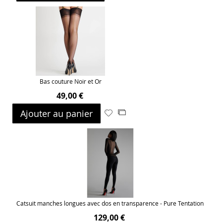
à
au
ma
comparateur
liste
d’envie
Bas couture Noir et Or
49,00 €
Ajouter au panier
Ajouter
Ajouter
à
au
ma
comparateur
liste
d’envie
Catsuit manches longues avec dos en transparence - Pure Tentation
129,00 €