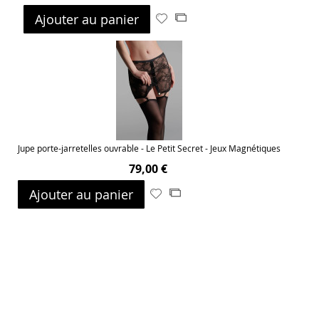
Ajouter au panier
Ajouter
Ajouter
à
au
ma
comparateur
liste
d’envie
Jupe porte-jarretelles ouvrable - Le Petit Secret - Jeux Magnétiques
79,00 €
Ajouter au panier
Ajouter
Ajouter
à
au
ma
comparateur
liste
d’envie