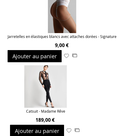
Jarretelles en élastiques blancs avec attaches dorées - Signature
9,00 €
Ajouter au panier
Ajouter
Ajouter
à
au
ma
comparateur
liste
d’envie
Catsuit - Madame Rêve
189,00 €
Ajouter au panier
Ajouter
Ajouter