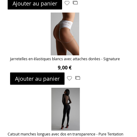
Ajouter au panier
Ajouter
Ajouter
à
au
ma
comparateur
liste
d’envie
Jarretelles en élastiques blancs avec attaches dorées - Signature
9,00 €
Ajouter au panier
Ajouter
Ajouter
à
au
ma
comparateur
liste
d’envie
Catsuit manches longues avec dos en transparence - Pure Tentation