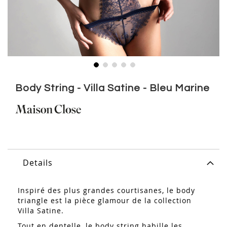
Skip
to
Body String - Villa Satine - Bleu Marine
the
beginning
of
the
images
gallery
Details
Inspiré des plus grandes courtisanes, le body
triangle est la pièce glamour de la collection
Villa Satine.
Tout en dentelle, le body string habille les