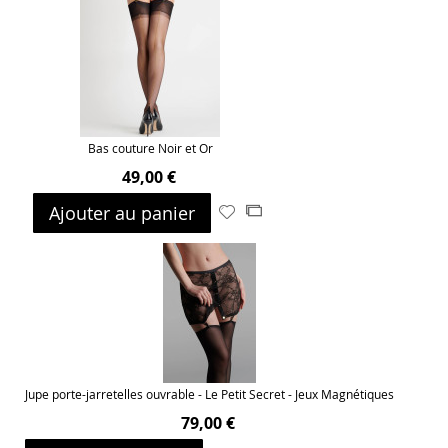
ma
comparateur
liste
d’envie
Bas couture Noir et Or
49,00 €
Ajouter au panier
Ajouter
Ajouter
à
au
ma
comparateur
liste
d’envie
Jupe porte-jarretelles ouvrable - Le Petit Secret - Jeux Magnétiques
79,00 €