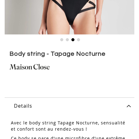
Skip
to
Body string - Tapage Nocturne
the
beginning
of
the
images
gallery
Details
Avec le body string Tapage Nocturne, sensualité
et confort sont au rendez-vous !
Ce body se pare d’une microfibre d’une extrême