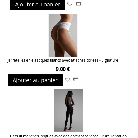
Ajouter au panier
Ajouter
Ajouter
à
au
ma
comparateur
liste
d’envie
Jarretelles en élastiques blancs avec attaches dorées - Signature
9,00 €
Ajouter au panier
Ajouter
Ajouter
à
au
ma
comparateur
liste
d’envie
Catsuit manches longues avec dos en transparence - Pure Tentation