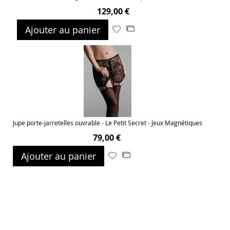
129,00 €
Ajouter au panier
Ajouter
Ajouter
à
au
ma
comparateur
liste
d’envie
Jupe porte-jarretelles ouvrable - Le Petit Secret - Jeux Magnétiques
79,00 €
Ajouter au panier
Ajouter
Ajouter
à
au
ma
comparateur
liste
d’envie