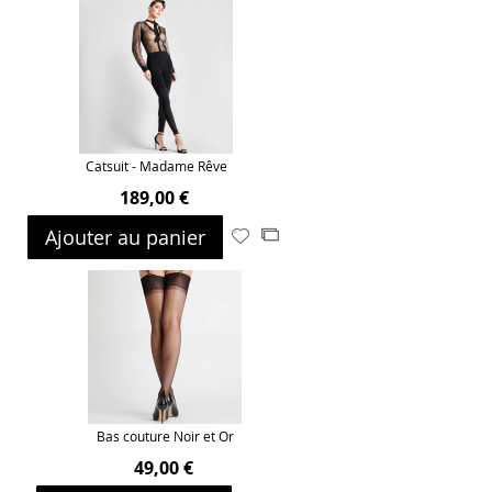
Catsuit - Madame Rêve
189,00 €
Ajouter au panier
Ajouter
Ajouter
à
au
ma
comparateur
liste
d’envie
Bas couture Noir et Or
49,00 €