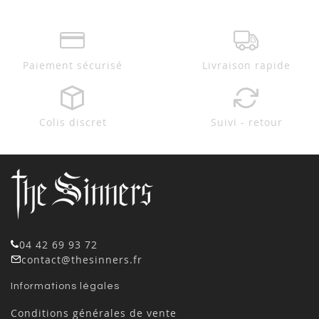
Paiement sécurisé
Livraison rapide
Colis discret
Suivi - retour
04 42 69 93 72
contact@thesinners.fr
Informations légales
Conditions générales de vente