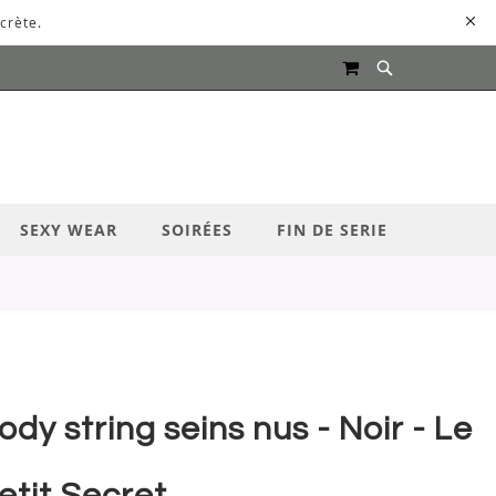
crète.
MON PANIER
UR LANCER LA RECHERCHE
SEXY WEAR
SOIRÉES
FIN DE SERIE
ody string seins nus - Noir - Le
etit Secret