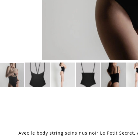
Skip
to
the
beginning
of
the
images
Avec le body string seins nus noir Le Petit Secret,
gallery