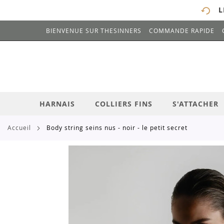
L
BIENVENUE SUR THESINNERS
COMMANDE RAPIDE
# ENTREZ AU MOINS 3 CARACTÈRES POUR 
ALLEZ
AU
CONTENU
HARNAIS
COLLIERS FINS
S'ATTACHER
accueil
body string seins nus - noir - le petit secret
Skip
to
the
end
of
the
images
gallery