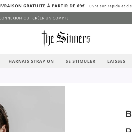
IVRAISON GRATUITE À PARTIR DE 69€
Livraison rapide et dis
CONNEXION
CRÉER UN COMPTE
LANCER LA RECHERCHE
# APPUYEZ SUR LA TOUCHE "ENTRER" PO
HARNAIS STRAP ON
SE STIMULER
LAISSES
B
P