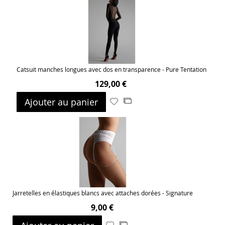
liste
d’envie
Catsuit manches longues avec dos en transparence - Pure Tentation
129,00 €
Ajouter au panier
Ajouter
Ajouter
à
au
ma
comparateur
liste
d’envie
Jarretelles en élastiques blancs avec attaches dorées - Signature
9,00 €
Ajouter
Ajouter