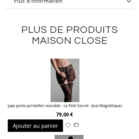
Plus d’information
PLUS DE PRODUITS
MAISON CLOSE
Jupe porte-jarretelles ouvrable - Le Petit Secret - Jeux Magnétiques
79,00 €
Ajouter au panier
Ajouter
Ajouter
à
au
ma
comparateur