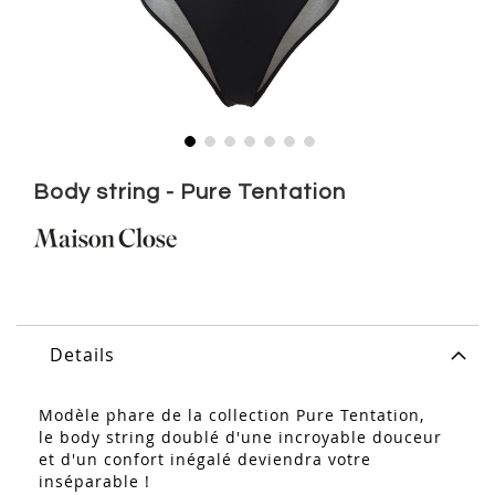
Skip
to
Body string - Pure Tentation
the
beginning
of
the
images
gallery
Details
Modèle phare de la collection Pure Tentation,
le body string doublé d'une incroyable douceur
et d'un confort inégalé deviendra votre
inséparable !