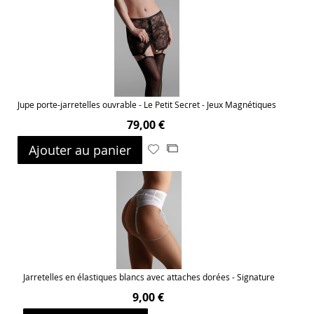
ma
comparateur
liste
d’envie
Jupe porte-jarretelles ouvrable - Le Petit Secret - Jeux Magnétiques
79,00 €
Ajouter au panier
Ajouter
Ajouter
à
au
ma
comparateur
liste
d’envie
Jarretelles en élastiques blancs avec attaches dorées - Signature
9,00 €