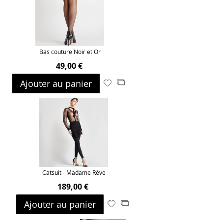
Bas couture Noir et Or
49,00 €
Ajouter au panier
Ajouter
Ajouter
à
au
ma
comparateur
liste
d’envie
Catsuit - Madame Rêve
189,00 €
Ajouter au panier
Ajouter
Ajouter
à
au