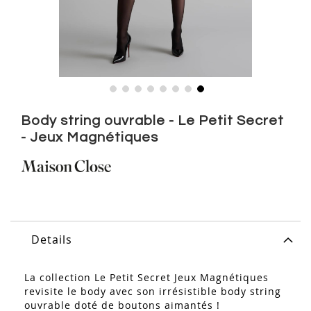
Skip
to
Body string ouvrable - Le Petit Secret
the
- Jeux Magnétiques
beginning
of
the
images
gallery
Details
La collection Le Petit Secret Jeux Magnétiques
revisite le body avec son irrésistible body string
ouvrable doté de boutons aimantés !