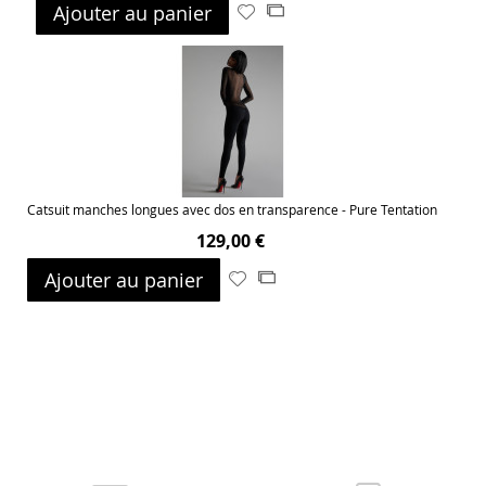
Ajouter au panier
Ajouter
Ajouter
à
au
ma
comparateur
liste
d’envie
Catsuit manches longues avec dos en transparence - Pure Tentation
129,00 €
Ajouter au panier
Ajouter
Ajouter
à
au
ma
comparateur
liste
d’envie