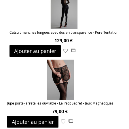
d’envie
Catsuit manches longues avec dos en transparence - Pure Tentation
129,00 €
Ajouter au panier
Ajouter
Ajouter
à
au
ma
comparateur
liste
d’envie
Jupe porte-jarretelles ouvrable - Le Petit Secret - Jeux Magnétiques
79,00 €
Ajouter au panier
Ajouter
Ajouter
à
au