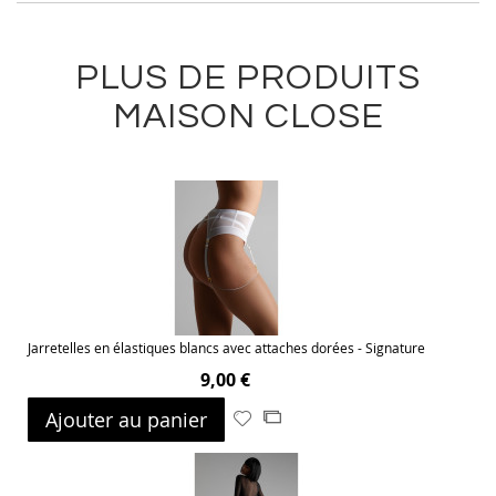
PLUS DE PRODUITS
MAISON CLOSE
Jarretelles en élastiques blancs avec attaches dorées - Signature
9,00 €
Ajouter au panier
Ajouter
Ajouter
à
au
ma
comparateur
liste