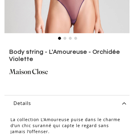
Skip
to
Body string - L'Amoureuse - Orchidée
the
Violette
beginning
of
the
images
gallery
Details
La collection
L'Amoureuse
puise dans le charme
d’un chic suranné qui capte le regard sans
jamais l’offenser.