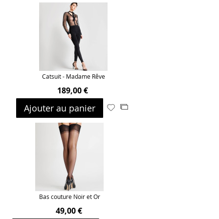
ma
comparateur
liste
d’envie
Catsuit - Madame Rêve
189,00 €
Ajouter au panier
Ajouter
Ajouter
à
au
ma
comparateur
liste
d’envie
Bas couture Noir et Or
49,00 €