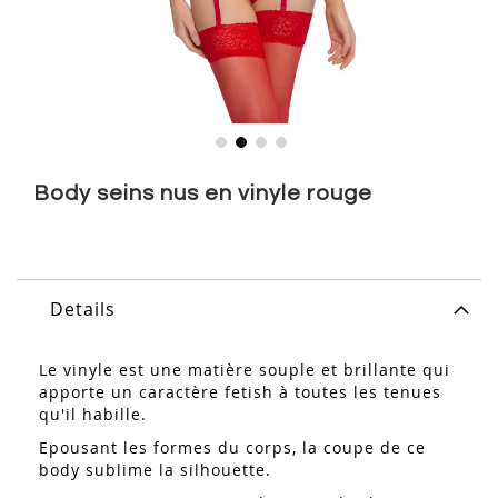
Skip
to
Body seins nus en vinyle rouge
the
beginning
of
the
images
Details
gallery
Le vinyle est une matière souple et brillante qui
apporte un caractère fetish à toutes les tenues
qu'il habille.
Epousant les formes du corps, la coupe de ce
body sublime la silhouette.