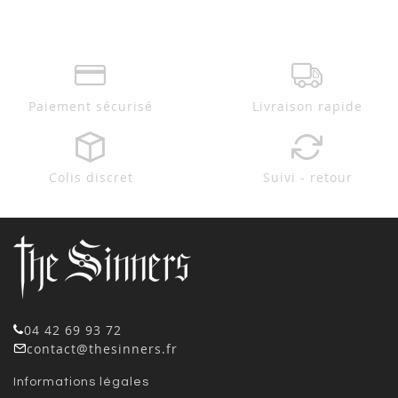
Paiement sécurisé
Livraison rapide
Colis discret
Suivi - retour
04 42 69 93 72
contact@thesinners.fr
Informations légales