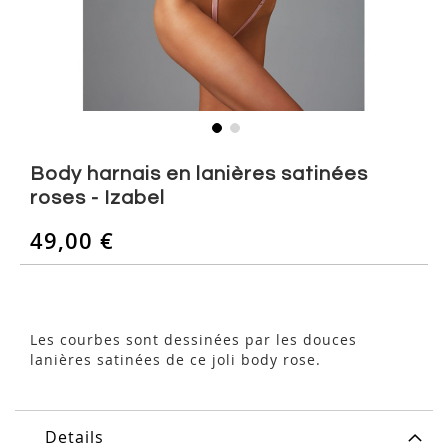
Skip
to
Body harnais en lanières satinées
the
roses - Izabel
beginning
of
49,00 €
the
images
gallery
Les courbes sont dessinées par les douces
lanières satinées de ce joli body rose.
Details