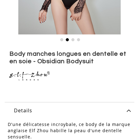
Skip
to
Body manches longues en dentelle et
the
en soie - Obsidian Bodysuit
beginning
of
the
images
gallery
Details
D'une délicatesse incroybale, ce body de la marque
anglaise Elf Zhou habille la peau d'une dentelle
sensuelle.