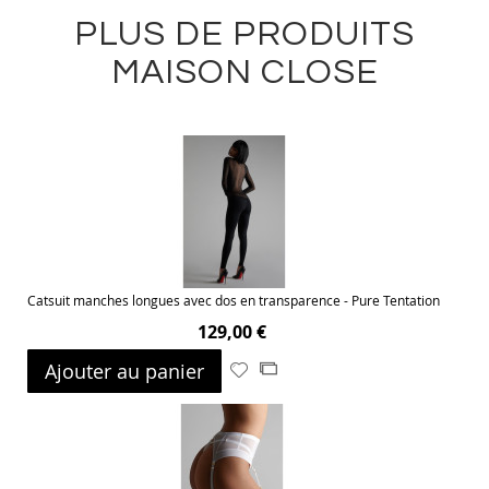
PLUS DE PRODUITS
MAISON CLOSE
Catsuit manches longues avec dos en transparence - Pure Tentation
129,00 €
Ajouter au panier
Ajouter
Ajouter
à
au
ma
comparateur
liste
d’envie