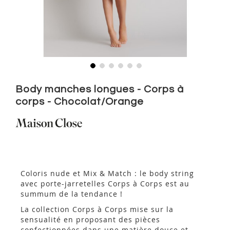
Skip
to
Body manches longues - Corps à
the
corps - Chocolat/Orange
beginning
of
the
images
gallery
Coloris nude et Mix & Match : le body string
avec porte-jarretelles Corps à Corps est au
summum de la tendance !
La collection Corps à Corps mise sur la
sensualité en proposant des pièces
confectionnées dans une matière douce et