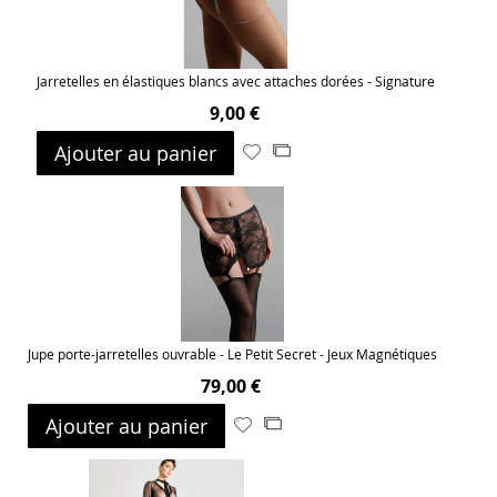
Jarretelles en élastiques blancs avec attaches dorées - Signature
9,00 €
Ajouter au panier
Ajouter
Ajouter
à
au
ma
comparateur
liste
d’envie
Jupe porte-jarretelles ouvrable - Le Petit Secret - Jeux Magnétiques
79,00 €
Ajouter au panier
Ajouter
Ajouter
à
au
ma
comparateur
liste