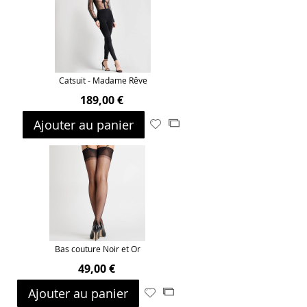
d’envie
Catsuit - Madame Rêve
189,00 €
Ajouter au panier
Ajouter
Ajouter
à
au
ma
comparateur
liste
d’envie
Bas couture Noir et Or
49,00 €
Ajouter au panier
Ajouter
Ajouter
à
au