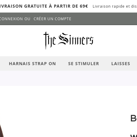
IVRAISON GRATUITE À PARTIR DE 69€
Livraison rapide et dis
CONNEXION
CRÉER UN COMPTE
LANCER LA RECHERCHE
# APPUYEZ SUR LA TOUCHE "ENTRER" PO
HARNAIS STRAP ON
SE STIMULER
LAISSES
B
w