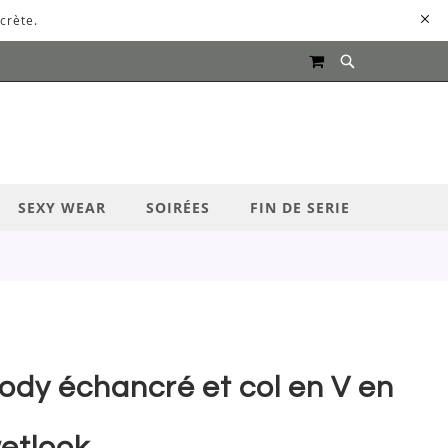
crète.
MON PANIER
UR LANCER LA RECHERCHE
SEXY WEAR
SOIRÉES
FIN DE SERIE
ody échancré et col en V en
etlook