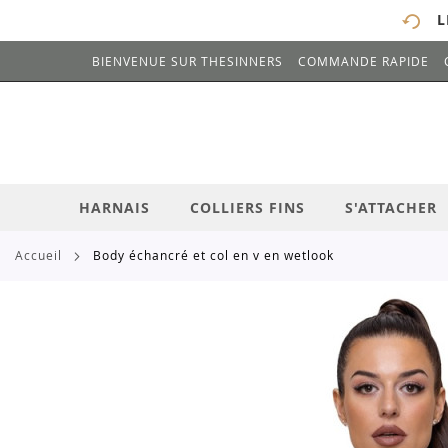
L
BIENVENUE SUR THESINNERS
COMMANDE RAPIDE
# ENTREZ AU MOINS 3 CARACTÈRES POUR 
ALLEZ
AU
CONTENU
HARNAIS
COLLIERS FINS
S'ATTACHER
accueil
body échancré et col en v en wetlook
Skip
to
the
end
of
the
images
gallery