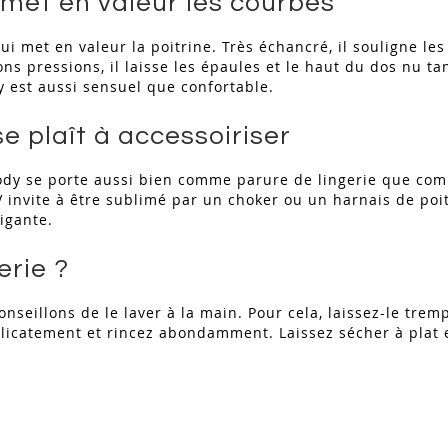
met en valeur les courbes
ui met en valeur la poitrine. Très échancré, il souligne le
s pressions, il laisse les épaules et le haut du dos nu ta
y est aussi sensuel que confortable.
se plaît à accessoiriser
dy se porte aussi bien comme parure de lingerie que comm
V invite à être sublimé par un choker ou un harnais de poitr
rigante.
erie ?
onseillons de le laver à la main. Pour cela, laissez-le t
licatement et rincez abondamment. Laissez sécher à plat et