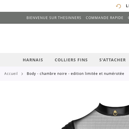
L
BIENVENUE SUR THESINNERS
COMMANDE RAPIDE
# ENTREZ AU MOINS 3 CARACTÈRES POUR 
ALLEZ
AU
CONTENU
HARNAIS
COLLIERS FINS
S'ATTACHER
accueil
body - chambre noire - edition limitée et numérotée
Skip
to
the
end
of
the
images
gallery