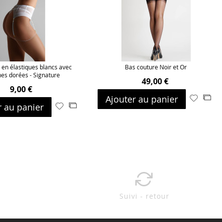
s en élastiques blancs avec
Bas couture Noir et Or
hes dorées - Signature
49,00 €
9,00 €
Ajouter au panier
Ajouter
Ajo
r au panier
Ajouter
Ajouter
à
au
à
au
ma
com
ma
comparateur
liste
liste
d’envie
d’envie
Suivi - retour