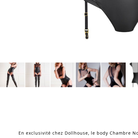
Skip
to
the
beginning
of
the
images
En exclusivité chez Dollhouse, le body Chambre N
gallery