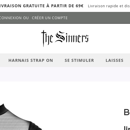
IVRAISON GRATUITE À PARTIR DE 69€
Livraison rapide et dis
CONNEXION
CRÉER UN COMPTE
LANCER LA RECHERCHE
# APPUYEZ SUR LA TOUCHE "ENTRER" PO
HARNAIS STRAP ON
SE STIMULER
LAISSES
B
l