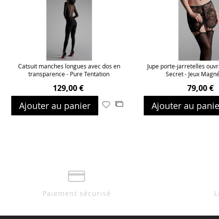
Catsuit manches longues avec dos en
Jupe porte-jarretelles ouvr
transparence - Pure Tentation
Secret - Jeux Magn
129,00 €
79,00 €
Ajouter au panier
Ajouter au panie
Ajouter
Ajouter
à
au
ma
comparateur
liste
d’envie
Paiement sécurisé
L