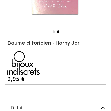
Skip
to
Baume clitoridien - Horny Jar
the
beginning
of
the
images
gallery
9,95 €
Details