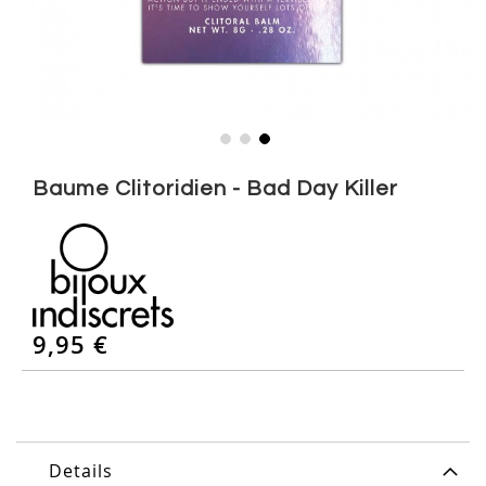
Skip
to
Baume Clitoridien - Bad Day Killer
the
beginning
of
the
images
gallery
9,95 €
Details