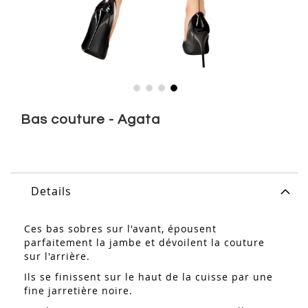
Skip
to
Bas couture - Agata
the
beginning
of
the
images
Details
gallery
Ces bas sobres sur l'avant, épousent
parfaitement la jambe et dévoilent la couture
sur l'arrière.
Ils se finissent sur le haut de la cuisse par une
fine jarretière noire.