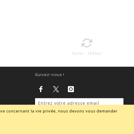
Suivi - retour
Suivez-nous !
tive concernant la vie privée, nous devons vous demander
Valider