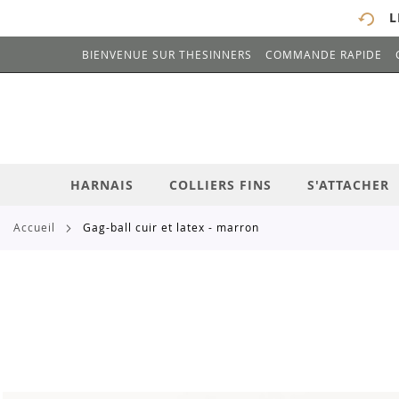
L
BIENVENUE SUR THESINNERS
COMMANDE RAPIDE
# ENTREZ AU MOINS 3 CARACTÈRES POUR 
ALLEZ
AU
CONTENU
HARNAIS
COLLIERS FINS
S'ATTACHER
accueil
gag-ball cuir et latex - marron
Skip
to
the
end
of
the
images
gallery