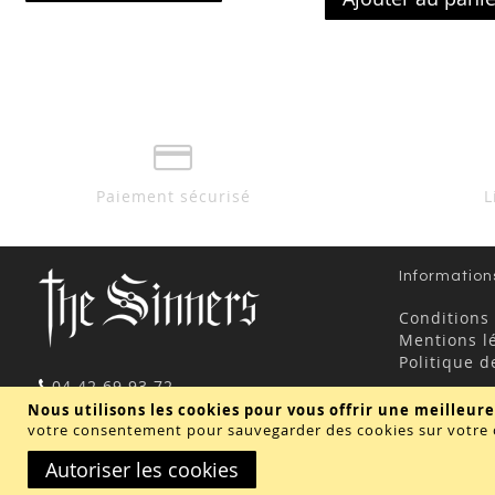
ma
comparateur
liste
d’envie
Paiement sécurisé
L
Information
Conditions
Mentions l
Politique d
04 42 69 93 72
contact@thesinners.fr
Nous utilisons les cookies pour vous offrir une meilleure
votre consentement pour sauvegarder des cookies sur votre 
Autoriser les cookies