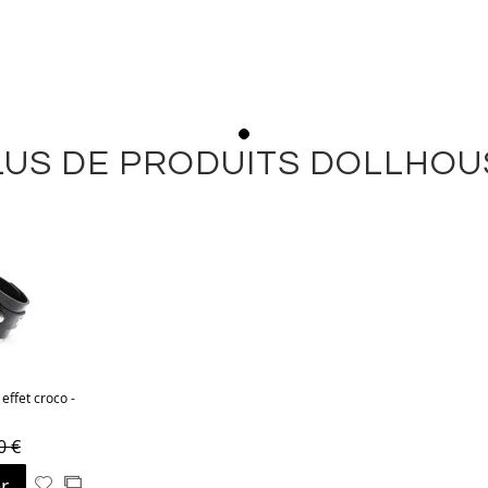
LUS DE PRODUITS DOLLHOU
 effet croco -
0 €
r
Ajouter
Ajouter