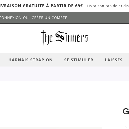
IVRAISON GRATUITE À PARTIR DE 69€
Livraison rapide et dis
CONNEXION
CRÉER UN COMPTE
LANCER LA RECHERCHE
# APPUYEZ SUR LA TOUCHE "ENTRER" PO
HARNAIS STRAP ON
SE STIMULER
LAISSES
G