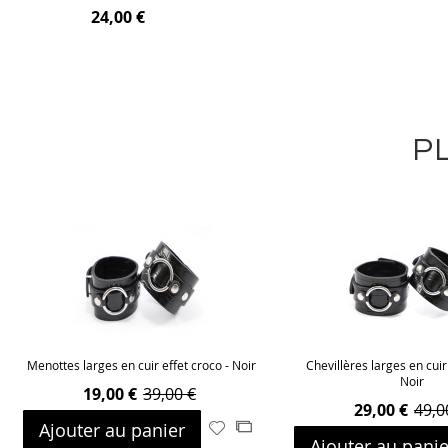
24,00 €
P
Menottes larges en cuir effet croco - Noir
Chevillères larges en cuir
Noir
19,00 €
39,00 €
29,00 €
49,0
Ajouter au panier
Ajouter
Ajouter
Ajouter au panie
à
au