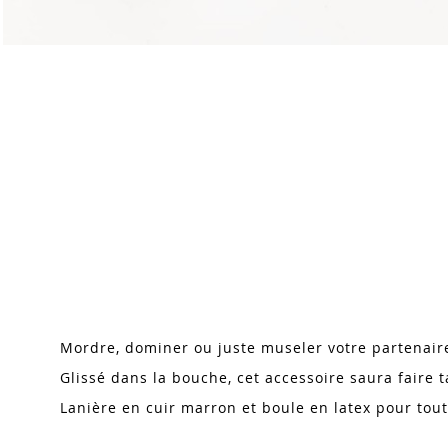
Skip
to
the
beginning
of
the
images
Mordre, dominer ou juste museler votre partenaire
gallery
Glissé dans la bouche, cet accessoire saura faire 
Lanière en cuir marron et boule en latex pour tout