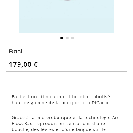
Skip
to
Baci
the
beginning
179,00 €
of
the
images
gallery
Baci est un stimulateur clitoridien robotisé
haut de gamme de la marque Lora DiCarlo.
Grâce à la microrobotique et la technologie Air
Flow, Baci reproduit les sensations d'une
bouche, des lèvres et d'une langue sur le