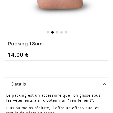
Skip
to
Packing 13cm
the
beginning
14,00 €
of
the
images
gallery
Details
Le packing est un accessoire que l'on glisse sous
les vêtements afin d'obtenir un "renflement".
Plus ou moins réaliste, il offre un effet visuel et
tactile de pénis au repos.