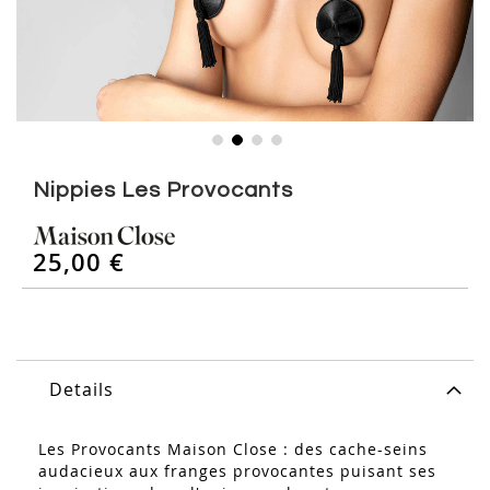
Skip
to
Nippies Les Provocants
the
beginning
of
25,00 €
the
images
gallery
Details
Les Provocants Maison Close : des cache-seins
audacieux aux franges provocantes puisant ses