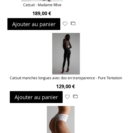
Catsuit - Madame Rêve
189,00 €
Ajouter au panier
Ajouter
Ajouter
à
au
ma
comparateur
liste
d’envie
Catsuit manches longues avec dos en transparence - Pure Tentation
129,00 €
Ajouter au panier
Ajouter
Ajouter
à
au
ma
comparateur
liste
d’envie