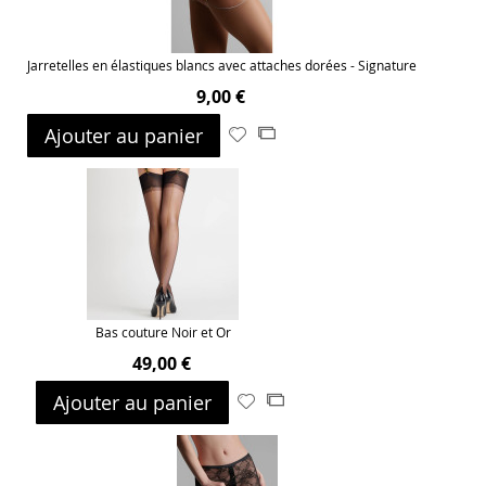
Jarretelles en élastiques blancs avec attaches dorées - Signature
9,00 €
Ajouter au panier
Ajouter
Ajouter
à
au
ma
comparateur
liste
d’envie
Bas couture Noir et Or
49,00 €
Ajouter au panier
Ajouter
Ajouter
à
au
ma
comparateur
liste