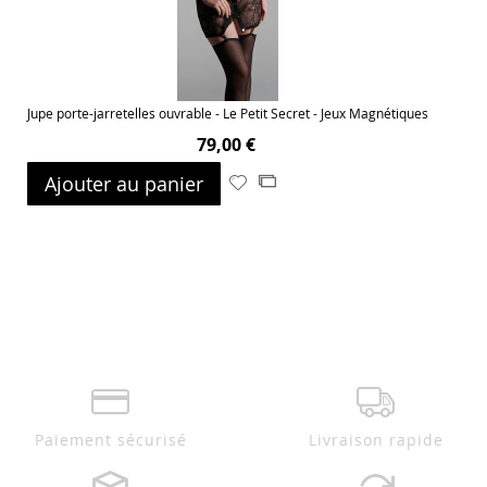
d’envie
Jupe porte-jarretelles ouvrable - Le Petit Secret - Jeux Magnétiques
79,00 €
Ajouter au panier
Ajouter
Ajouter
à
au
ma
comparateur
liste
d’envie
Paiement sécurisé
Livraison rapide