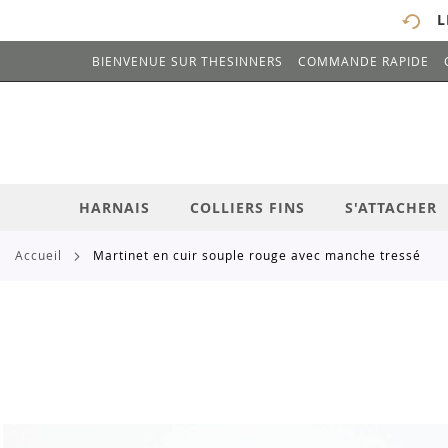
L
BIENVENUE SUR THESINNERS
COMMANDE RAPIDE
# ENTREZ AU MOINS 3 CARACTÈRES POUR 
ALLEZ
AU
CONTENU
HARNAIS
COLLIERS FINS
S'ATTACHER
accueil
martinet en cuir souple rouge avec manche tressé
Skip
to
the
end
of
the
images
gallery