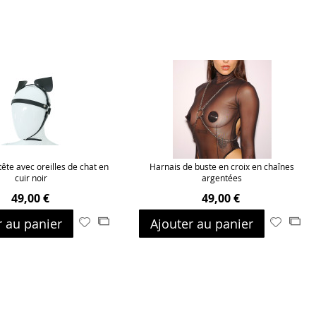
tête avec oreilles de chat en
Harnais de buste en croix en chaînes
cuir noir
argentées
49,00 €
49,00 €
r au panier
Ajouter au panier
Ajouter
Ajouter
Ajouter
Ajo
à
au
à
au
ma
comparateur
ma
com
liste
liste
d’envie
d’envie