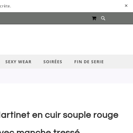
crète.
MON PANIER
UR LANCER LA RECHERCHE
SEXY WEAR
SOIRÉES
FIN DE SERIE
artinet en cuir souple rouge
vec manche tressé