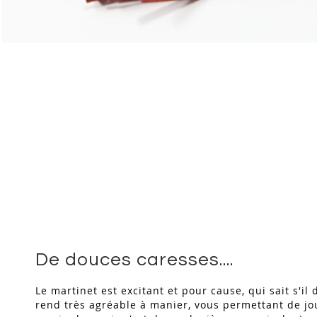
Skip
to
the
beginning
of
the
images
gallery
De douces caresses....
Le martinet est excitant et pour cause, qui sait s'i
rend très agréable à manier, vous permettant de jou