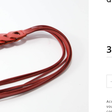
3
-
Ac
vo
co