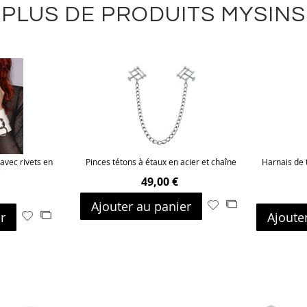
PLUS DE PRODUITS MYSINS
avec rivets en
Pinces tétons à étaux en acier et chaîne
Harnais de 
é
49,00 €
Ajouter au panier
Ajouter
Ajouter
r
Ajoute
Ajouter
Ajouter
à
au
à
au
ma
comparateur
ma
comparateur
liste
liste
d’envie
d’envie