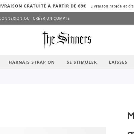
IVRAISON GRATUITE À PARTIR DE 69€
Livraison rapide et dis
CONNEXION
CRÉER UN COMPTE
LANCER LA RECHERCHE
# APPUYEZ SUR LA TOUCHE "ENTRER" PO
HARNAIS STRAP ON
SE STIMULER
LAISSES
M
a