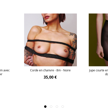
um avec
Corde en chanvre - 8m - Noire
Jupe courte en
ir
do
35,00 €