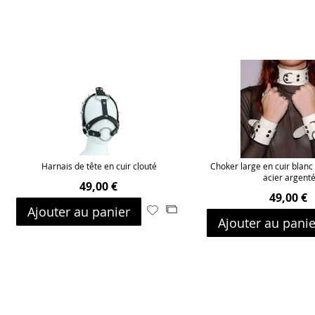
Harnais de tête en cuir clouté
Choker large en cuir blanc 
acier argent
49,00 €
49,00 €
Ajouter au panier
Ajouter
Ajouter
Ajouter au panie
à
au
ma
comparateur
liste
d’envie