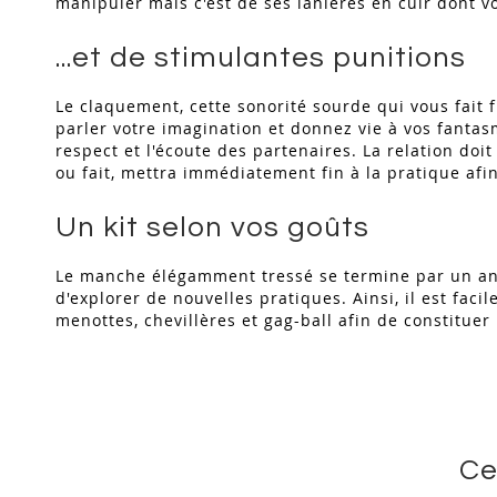
manipuler mais c'est de ses lanières en cuir dont v
...et de stimulantes punitions
Le claquement, cette sonorité sourde qui vous fait f
parler votre imagination et donnez vie à vos fantas
respect et l'écoute des partenaires. La relation doi
ou fait, mettra immédiatement fin à la pratique afi
Un kit selon vos goûts
Le manche élégamment tressé se termine par un anne
d'explorer de nouvelles pratiques. Ainsi, il est fa
menottes, chevillères et gag-ball afin de constitue
Ce